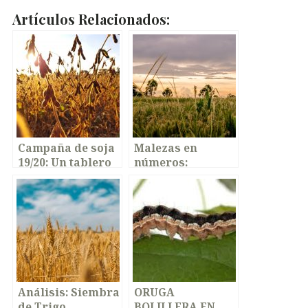
Artículos Relacionados:
Campaña de soja
Malezas en
19/20:
Un tablero
números:
interactivo, para
resistencias,
que navegues y
distribución y
saques tus
presencia
propias
conclusiones
Análisis:
Siembra
ORUGA
de Trigo,
BOLILLERA
EN