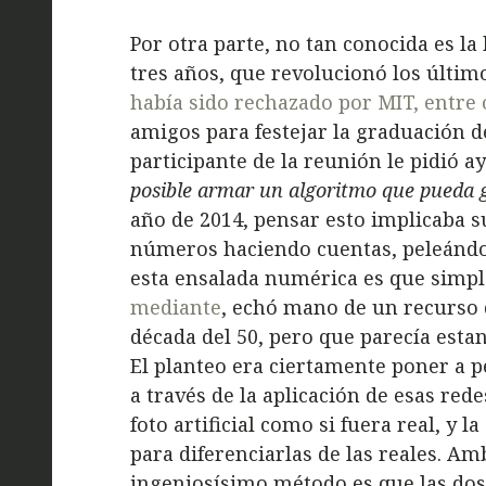
Por otra parte, no tan conocida es l
tres años, que revolucionó los últim
había sido rechazado por MIT, entre 
amigos para festejar la graduación d
participante de la reunión le pidió 
posible armar un algoritmo que pueda g
año de 2014, pensar esto implicaba 
números haciendo cuentas, peleándo
esta ensalada numérica es que sim
mediante
, echó mano de un recurso d
década del 50, pero que parecía est
El planteo era ciertamente poner a p
a través de la aplicación de esas red
foto artificial como si fuera real, y l
para diferenciarlas de las reales. Am
ingeniosísimo método es que las do