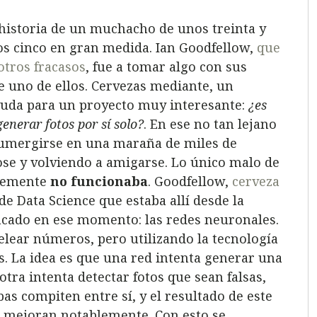
a historia de un muchacho de unos treinta y
os cinco en gran medida. Ian Goodfellow,
que
otros fracasos
, fue a tomar algo con sus
e uno de ellos. Cervezas mediante, un
ayuda para un proyecto muy interesante:
¿es
enerar fotos por sí solo?
. En ese no tan lejano
sumergirse en una maraña de miles de
se y volviendo a amigarse. Lo único malo de
plemente
no funcionaba
. Goodfellow,
cerveza
e Data Science que estaba allí desde la
ancado en ese momento: las redes neuronales.
elear números, pero utilizando la tecnología
es. La idea es que una red intenta generar una
a otra intenta detectar fotos que sean falsas,
bas compiten entre sí, y el resultado de este
s mejoran notablemente. Con esto se