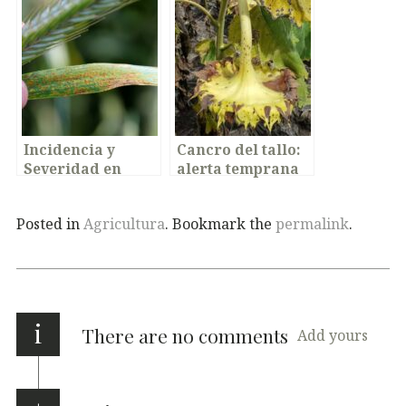
aplicaciones en
a tiempo?
los últimos años
Incidencia y
Cancro del tallo:
Severidad en
alerta temprana
Cultivos:
Claves
en Girasol
para Estimar
Posted in
Agricultura
. Bookmark the
permalink
.
Pérdidas de
Rendimiento
i
There are no comments
Add yours