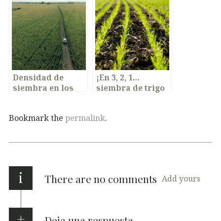
Flores y su
transformación
digital en el agro
uruguayo
Densidad de
¡En 3, 2, 1…
siembra en los
siembra de trigo
cultivos
2025/2026!
Bookmark the
permalink
.
i
There are no comments
Add yours
Deja una respuesta